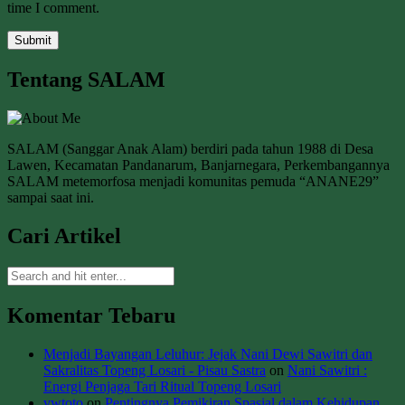
time I comment.
Tentang SALAM
SALAM (Sanggar Anak Alam) berdiri pada tahun 1988 di Desa
Lawen, Kecamatan Pandanarum, Banjarnegara, Perkembangannya
SALAM metemorfosa menjadi komunitas pemuda “ANANE29”
sampai saat ini.
Cari Artikel
Komentar Tebaru
Menjadi Bayangan Leluhur: Jejak Nani Dewi Sawitri dan
Sakralitas Topeng Losari - Pisau Sastra
on
Nani Sawitri :
Energi Penjaga Tari Ritual Topeng Losari
vwtoto
on
Pentingnya Pemikiran Spasial dalam Kehidupan