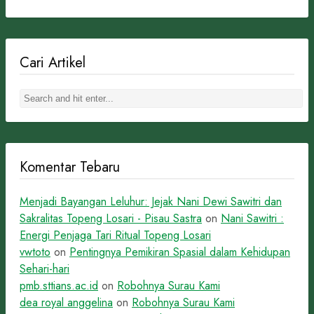
Cari Artikel
Komentar Tebaru
Menjadi Bayangan Leluhur: Jejak Nani Dewi Sawitri dan
Sakralitas Topeng Losari - Pisau Sastra
on
Nani Sawitri :
Energi Penjaga Tari Ritual Topeng Losari
vwtoto
on
Pentingnya Pemikiran Spasial dalam Kehidupan
Sehari-hari
pmb.sttians.ac.id
on
Robohnya Surau Kami
dea royal anggelina
on
Robohnya Surau Kami