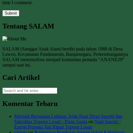
time I comment.
Tentang SALAM
SALAM (Sanggar Anak Alam) berdiri pada tahun 1988 di Desa
Lawen, Kecamatan Pandanarum, Banjarnegara, Perkembangannya
SALAM metemorfosa menjadi komunitas pemuda “ANANE29”
sampai saat ini.
Cari Artikel
Komentar Tebaru
Menjadi Bayangan Leluhur: Jejak Nani Dewi Sawitri dan
Sakralitas Topeng Losari - Pisau Sastra
on
Nani Sawitri :
Energi Penjaga Tari Ritual Topeng Losari
vwtoto
on
Pentingnya Pemikiran Spasial dalam Kehidupan