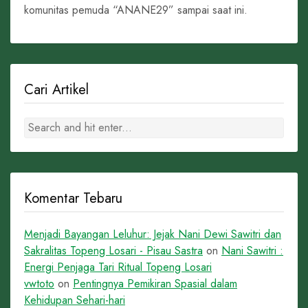
komunitas pemuda “ANANE29” sampai saat ini.
Cari Artikel
Komentar Tebaru
Menjadi Bayangan Leluhur: Jejak Nani Dewi Sawitri dan
Sakralitas Topeng Losari - Pisau Sastra
on
Nani Sawitri :
Energi Penjaga Tari Ritual Topeng Losari
vwtoto
on
Pentingnya Pemikiran Spasial dalam
Kehidupan Sehari-hari