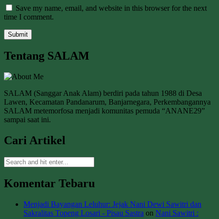
Save my name, email, and website in this browser for the next
time I comment.
Tentang SALAM
SALAM (Sanggar Anak Alam) berdiri pada tahun 1988 di Desa
Lawen, Kecamatan Pandanarum, Banjarnegara, Perkembangannya
SALAM metemorfosa menjadi komunitas pemuda “ANANE29”
sampai saat ini.
Cari Artikel
Komentar Tebaru
Menjadi Bayangan Leluhur: Jejak Nani Dewi Sawitri dan
Sakralitas Topeng Losari - Pisau Sastra
on
Nani Sawitri :