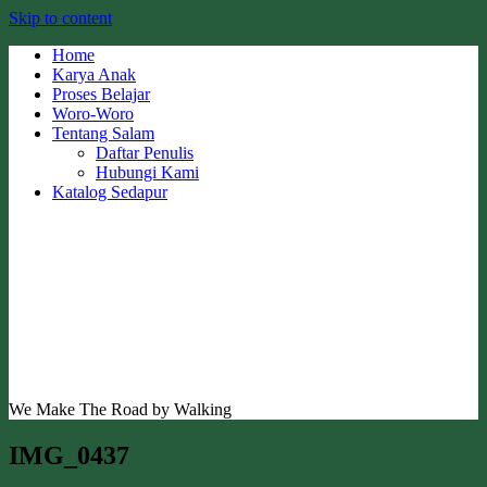
Skip to content
Home
Karya Anak
Proses Belajar
Woro-Woro
Tentang Salam
Daftar Penulis
Hubungi Kami
Katalog Sedapur
We Make The Road by Walking
IMG_0437