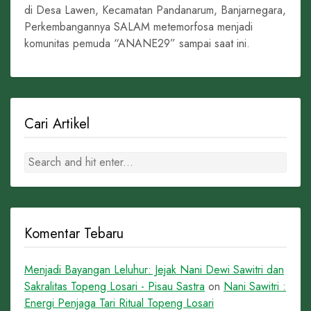
di Desa Lawen, Kecamatan Pandanarum, Banjarnegara,
Perkembangannya SALAM metemorfosa menjadi
komunitas pemuda “ANANE29” sampai saat ini.
Cari Artikel
Komentar Tebaru
Menjadi Bayangan Leluhur: Jejak Nani Dewi Sawitri dan
Sakralitas Topeng Losari - Pisau Sastra
on
Nani Sawitri :
Energi Penjaga Tari Ritual Topeng Losari