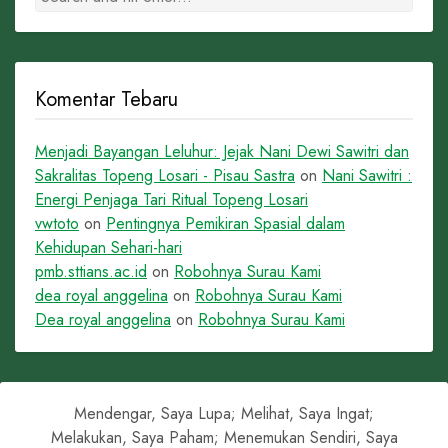
Komentar Tebaru
Menjadi Bayangan Leluhur: Jejak Nani Dewi Sawitri dan
Sakralitas Topeng Losari - Pisau Sastra
on
Nani Sawitri :
Energi Penjaga Tari Ritual Topeng Losari
vwtoto
on
Pentingnya Pemikiran Spasial dalam
Kehidupan Sehari-hari
pmb.sttians.ac.id
on
Robohnya Surau Kami
dea royal anggelina
on
Robohnya Surau Kami
Dea royal anggelina
on
Robohnya Surau Kami
Mendengar, Saya Lupa; Melihat, Saya Ingat;
Melakukan, Saya Paham; Menemukan Sendiri, Saya