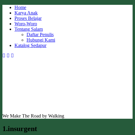
Skip
Home
to
Karya Anak
content
Proses Belajar
Woro-Woro
Tentang Salam
Daftar Penulis
Hubungi Kami
Katalog Sedapur
We Make The Road by Walking
1.insurgent