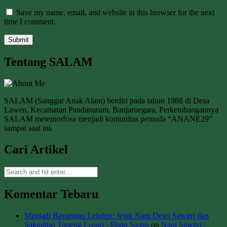
Save my name, email, and website in this browser for the next
time I comment.
Tentang SALAM
SALAM (Sanggar Anak Alam) berdiri pada tahun 1988 di Desa
Lawen, Kecamatan Pandanarum, Banjarnegara, Perkembangannya
SALAM metemorfosa menjadi komunitas pemuda “ANANE29”
sampai saat ini.
Cari Artikel
Komentar Tebaru
Menjadi Bayangan Leluhur: Jejak Nani Dewi Sawitri dan
Sakralitas Topeng Losari - Pisau Sastra
on
Nani Sawitri :