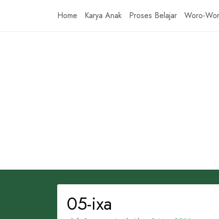
Skip
Home
Karya Anak
Proses Belajar
Woro-Wo
to
content
05-ixa