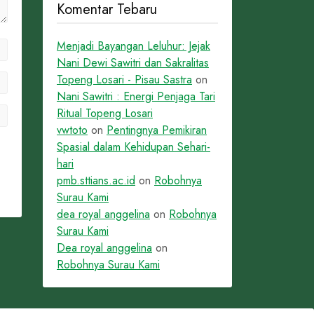
Komentar Tebaru
Menjadi Bayangan Leluhur: Jejak
Nani Dewi Sawitri dan Sakralitas
Topeng Losari - Pisau Sastra
on
Nani Sawitri : Energi Penjaga Tari
Ritual Topeng Losari
vwtoto
on
Pentingnya Pemikiran
Spasial dalam Kehidupan Sehari-
hari
pmb.sttians.ac.id
on
Robohnya
Surau Kami
dea royal anggelina
on
Robohnya
Surau Kami
Dea royal anggelina
on
Robohnya Surau Kami