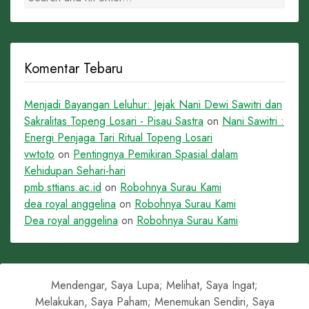
Komentar Tebaru
Menjadi Bayangan Leluhur: Jejak Nani Dewi Sawitri dan
Sakralitas Topeng Losari - Pisau Sastra
on
Nani Sawitri :
Energi Penjaga Tari Ritual Topeng Losari
vwtoto
on
Pentingnya Pemikiran Spasial dalam
Kehidupan Sehari-hari
pmb.sttians.ac.id
on
Robohnya Surau Kami
dea royal anggelina
on
Robohnya Surau Kami
Dea royal anggelina
on
Robohnya Surau Kami
Mendengar, Saya Lupa; Melihat, Saya Ingat;
Melakukan, Saya Paham; Menemukan Sendiri, Saya