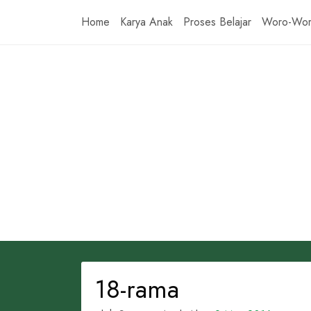
Skip
Home
Karya Anak
Proses Belajar
Woro-Wo
to
content
18-rama