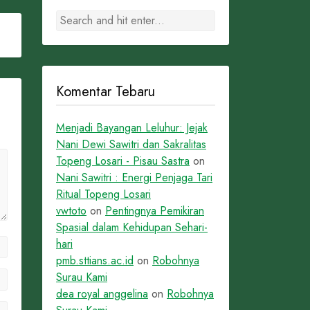
Komentar Tebaru
Menjadi Bayangan Leluhur: Jejak
Nani Dewi Sawitri dan Sakralitas
Topeng Losari - Pisau Sastra
on
Nani Sawitri : Energi Penjaga Tari
Ritual Topeng Losari
vwtoto
on
Pentingnya Pemikiran
Spasial dalam Kehidupan Sehari-
hari
pmb.sttians.ac.id
on
Robohnya
Surau Kami
dea royal anggelina
on
Robohnya