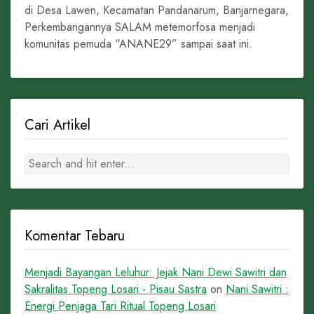
di Desa Lawen, Kecamatan Pandanarum, Banjarnegara,
Perkembangannya SALAM metemorfosa menjadi
komunitas pemuda “ANANE29” sampai saat ini.
Cari Artikel
Komentar Tebaru
Menjadi Bayangan Leluhur: Jejak Nani Dewi Sawitri dan
Sakralitas Topeng Losari - Pisau Sastra
on
Nani Sawitri :
Energi Penjaga Tari Ritual Topeng Losari