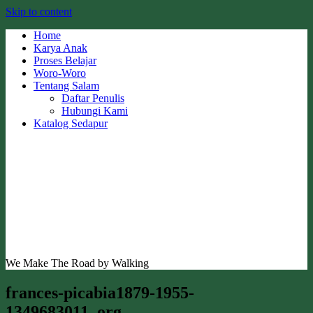
Skip to content
Home
Karya Anak
Proses Belajar
Woro-Woro
Tentang Salam
Daftar Penulis
Hubungi Kami
Katalog Sedapur
We Make The Road by Walking
frances-picabia1879-1955-
1349683011_org