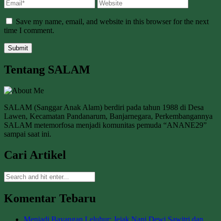
Save my name, email, and website in this browser for the next
time I comment.
Tentang SALAM
SALAM (Sanggar Anak Alam) berdiri pada tahun 1988 di Desa
Lawen, Kecamatan Pandanarum, Banjarnegara, Perkembangannya
SALAM metemorfosa menjadi komunitas pemuda “ANANE29”
sampai saat ini.
Cari Artikel
Komentar Tebaru
Menjadi Bayangan Leluhur: Jejak Nani Dewi Sawitri dan