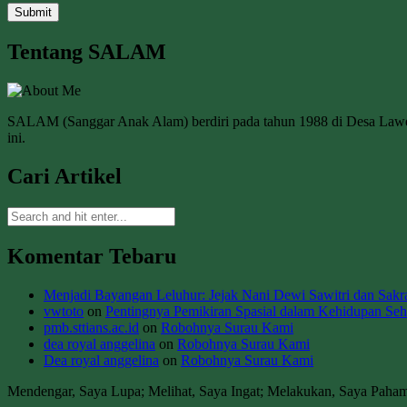
Tentang SALAM
SALAM (Sanggar Anak Alam) berdiri pada tahun 1988 di Desa La
ini.
Cari Artikel
Komentar Tebaru
Menjadi Bayangan Leluhur: Jejak Nani Dewi Sawitri dan Sakral
vwtoto
on
Pentingnya Pemikiran Spasial dalam Kehidupan Seha
pmb.sttians.ac.id
on
Robohnya Surau Kami
dea royal anggelina
on
Robohnya Surau Kami
Dea royal anggelina
on
Robohnya Surau Kami
Mendengar, Saya Lupa; Melihat, Saya Ingat; Melakukan, Saya Paha