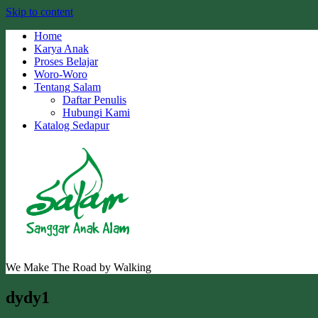
Skip to content
Home
Karya Anak
Proses Belajar
Woro-Woro
Tentang Salam
Daftar Penulis
Hubungi Kami
Katalog Sedapur
We Make The Road by Walking
dydy1