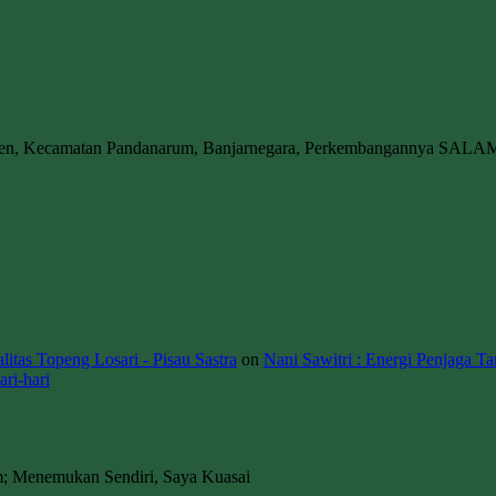
wen, Kecamatan Pandanarum, Banjarnegara, Perkembangannya SALA
itas Topeng Losari - Pisau Sastra
on
Nani Sawitri : Energi Penjaga Ta
ri-hari
m; Menemukan Sendiri, Saya Kuasai