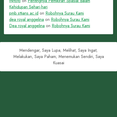
vwtoto
on
Pentingnya Pemikiran Spasial dalam
Kehidupan Sehari-hari
pmb.sttians.ac.id
on
Robohnya Surau Kami
dea royal anggelina
on
Robohnya Surau Kami
Dea royal anggelina
on
Robohnya Surau Kami
Mendengar, Saya Lupa; Melihat, Saya Ingat;
Melakukan, Saya Paham; Menemukan Sendiri, Saya
Kuasai