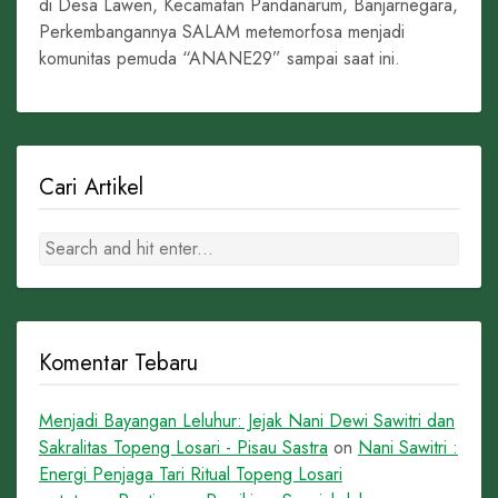
di Desa Lawen, Kecamatan Pandanarum, Banjarnegara,
Perkembangannya SALAM metemorfosa menjadi
komunitas pemuda “ANANE29” sampai saat ini.
Cari Artikel
Komentar Tebaru
Menjadi Bayangan Leluhur: Jejak Nani Dewi Sawitri dan
Sakralitas Topeng Losari - Pisau Sastra
on
Nani Sawitri :
Energi Penjaga Tari Ritual Topeng Losari