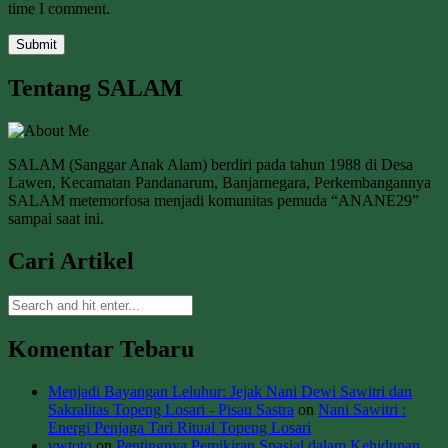
time I comment.
Tentang SALAM
SALAM (Sanggar Anak Alam) berdiri pada tahun 1988 di Desa
Lawen, Kecamatan Pandanarum, Banjarnegara, Perkembangannya
SALAM metemorfosa menjadi komunitas pemuda “ANANE29”
sampai saat ini.
Cari Artikel
Komentar Tebaru
Menjadi Bayangan Leluhur: Jejak Nani Dewi Sawitri dan
Sakralitas Topeng Losari - Pisau Sastra
on
Nani Sawitri :
Energi Penjaga Tari Ritual Topeng Losari
vwtoto
on
Pentingnya Pemikiran Spasial dalam Kehidupan