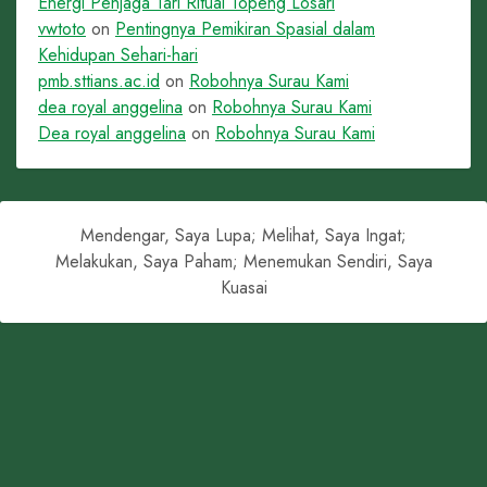
Energi Penjaga Tari Ritual Topeng Losari
vwtoto
on
Pentingnya Pemikiran Spasial dalam
Kehidupan Sehari-hari
pmb.sttians.ac.id
on
Robohnya Surau Kami
dea royal anggelina
on
Robohnya Surau Kami
Dea royal anggelina
on
Robohnya Surau Kami
Mendengar, Saya Lupa; Melihat, Saya Ingat;
Melakukan, Saya Paham; Menemukan Sendiri, Saya
Kuasai