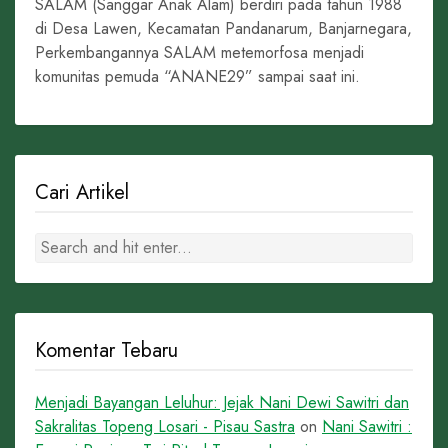
SALAM (Sanggar Anak Alam) berdiri pada tahun 1988
di Desa Lawen, Kecamatan Pandanarum, Banjarnegara,
Perkembangannya SALAM metemorfosa menjadi
komunitas pemuda “ANANE29” sampai saat ini.
Cari Artikel
Komentar Tebaru
Menjadi Bayangan Leluhur: Jejak Nani Dewi Sawitri dan
Sakralitas Topeng Losari - Pisau Sastra
on
Nani Sawitri :