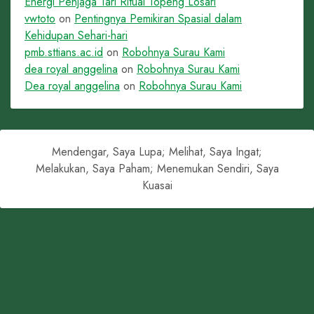
Energi Penjaga Tari Ritual Topeng Losari
vwtoto
on
Pentingnya Pemikiran Spasial dalam
Kehidupan Sehari-hari
pmb.sttians.ac.id
on
Robohnya Surau Kami
dea royal anggelina
on
Robohnya Surau Kami
Dea royal anggelina
on
Robohnya Surau Kami
Mendengar, Saya Lupa; Melihat, Saya Ingat;
Melakukan, Saya Paham; Menemukan Sendiri, Saya
Kuasai