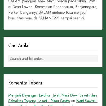
SALAM (Sanggar Anak Alam) berdiri pada tahun 1988
di Desa Lawen, Kecamatan Pandanarum, Banjarnegara,
Perkembangannya SALAM metemorfosa menjadi
komunitas pemuda “ANANE29” sampai saat ini.
Cari Artikel
Komentar Tebaru
Menjadi Bayangan Leluhur: Jejak Nani Dewi Sawitri dan
Sakralitas Topeng Losari - Pisau Sastra
on
Nani Sawitri :