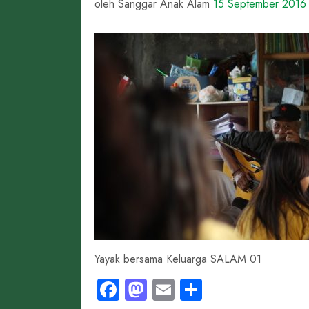
oleh Sanggar Anak Alam
15 September 2016
Yayak bersama Keluarga SALAM 01
Facebook
Mastodon
Email
Share