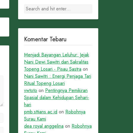
Komentar Tebaru
Menjadi Bayangan Leluhur: Jejak
Nani Dewi Sawitri dan Sakralitas
Topeng Losari - Pisau Sastra
on
Nani Sawitri : Energi Penjaga Tari
Ritual Topeng Losari
vwtoto
on
Pentingnya Pemikiran
Spasial dalam Kehidupan Sehari-
hari
pmb.sttians.ac.id
on
Robohnya
Surau Kami
dea royal anggelina
on
Robohnya