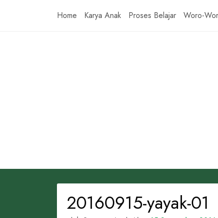
Skip
Home
Karya Anak
Proses Belajar
Woro-Wo
to
content
20160915-yayak-01