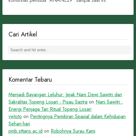
komunitas pemuda “ANANE29” sampai saat ini.
Cari Artikel
Komentar Tebaru
Menjadi Bayangan Leluhur: Jejak Nani Dewi Sawitri dan
Sakralitas Topeng Losari - Pisau Sastra
on
Nani Sawitri :
Energi Penjaga Tari Ritual Topeng Losari
vwtoto
on
Pentingnya Pemikiran Spasial dalam Kehidupan
Sehari-hari
pmb.sttians.ac.id
on
Robohnya Surau Kami