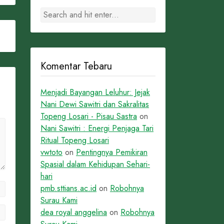
Komentar Tebaru
Menjadi Bayangan Leluhur: Jejak
Nani Dewi Sawitri dan Sakralitas
Topeng Losari - Pisau Sastra
on
Nani Sawitri : Energi Penjaga Tari
Ritual Topeng Losari
vwtoto
on
Pentingnya Pemikiran
Spasial dalam Kehidupan Sehari-
hari
pmb.sttians.ac.id
on
Robohnya
Surau Kami
dea royal anggelina
on
Robohnya