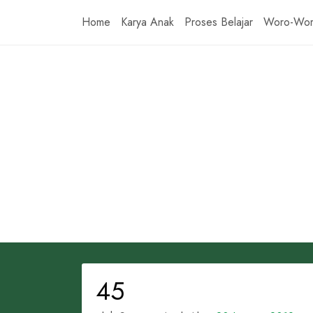
Skip
Home
Karya Anak
Proses Belajar
Woro-Wo
to
content
45