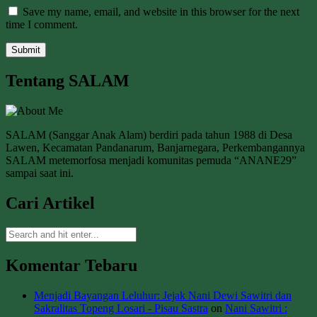
Save my name, email, and website in this browser for the next
time I comment.
Tentang SALAM
SALAM (Sanggar Anak Alam) berdiri pada tahun 1988 di Desa
Lawen, Kecamatan Pandanarum, Banjarnegara, Perkembangannya
SALAM metemorfosa menjadi komunitas pemuda “ANANE29”
sampai saat ini.
Cari Artikel
Komentar Tebaru
Menjadi Bayangan Leluhur: Jejak Nani Dewi Sawitri dan
Sakralitas Topeng Losari - Pisau Sastra
on
Nani Sawitri :