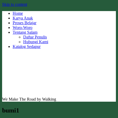
Skip to content
Home
Karya Anak
Proses Belajar
Woro-Woro
Tentang Salam
Daftar Penulis
Hubungi Kami
Katalog Sedapur
We Make The Road by Walking
bumi1