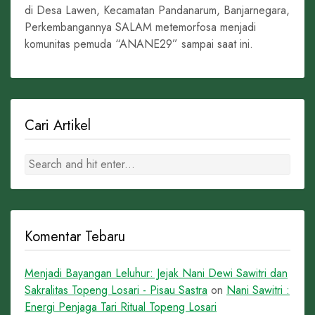
di Desa Lawen, Kecamatan Pandanarum, Banjarnegara,
Perkembangannya SALAM metemorfosa menjadi
komunitas pemuda “ANANE29” sampai saat ini.
Cari Artikel
Komentar Tebaru
Menjadi Bayangan Leluhur: Jejak Nani Dewi Sawitri dan
Sakralitas Topeng Losari - Pisau Sastra
on
Nani Sawitri :
Energi Penjaga Tari Ritual Topeng Losari