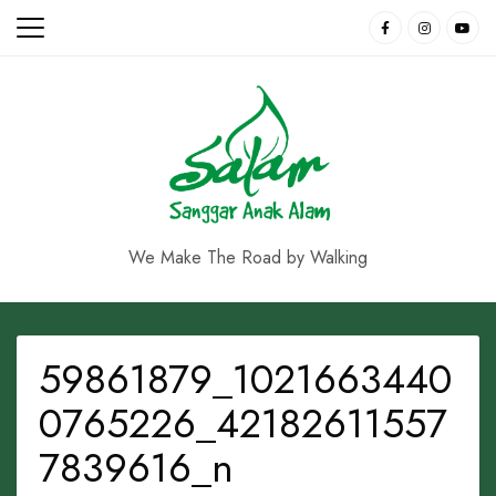
Skip
to
content
We Make The Road by Walking
59861879_1021663440
0765226_42182611557
7839616_n