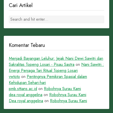
Cari Artikel
Komentar Tebaru
Menjadi Bayangan Leluhur: Jejak Nani Dewi Sawitri dan
Sakralitas Topeng Losari - Pisau Sastra
on
Nani Sawitri :
Energi Penjaga Tari Ritual Topeng Losari
vwtoto
on
Pentingnya Pemikiran Spasial dalam
Kehidupan Sehari-hari
pmb.sttians.ac.id
on
Robohnya Surau Kami
dea royal anggelina
on
Robohnya Surau Kami
Dea royal anggelina
on
Robohnya Surau Kami