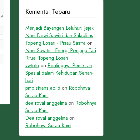
Komentar Tebaru
Menjadi Bayangan Leluhur: Jejak
Nani Dewi Sawitri dan Sakralitas
Topeng Losari - Pisau Sastra
on
Nani Sawitri : Energi Penjaga Tari
Ritual Topeng Losari
vwtoto
on
Pentingnya Pemikiran
Spasial dalam Kehidupan Sehari-
hari
pmb.sttians.ac.id
on
Robohnya
Surau Kami
dea royal anggelina
on
Robohnya
Surau Kami
Dea royal anggelina
on
Robohnya Surau Kami