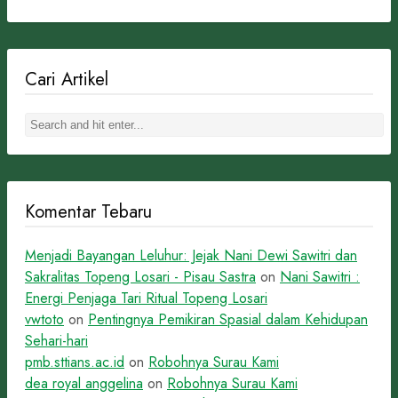
Cari Artikel
Komentar Tebaru
Menjadi Bayangan Leluhur: Jejak Nani Dewi Sawitri dan
Sakralitas Topeng Losari - Pisau Sastra
on
Nani Sawitri :
Energi Penjaga Tari Ritual Topeng Losari
vwtoto
on
Pentingnya Pemikiran Spasial dalam Kehidupan
Sehari-hari
pmb.sttians.ac.id
on
Robohnya Surau Kami
dea royal anggelina
on
Robohnya Surau Kami