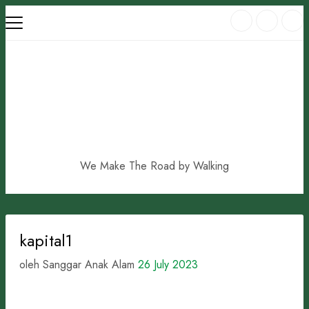
Skip
to
content
We Make The Road by Walking
kapital1
oleh Sanggar Anak Alam
26 July 2023