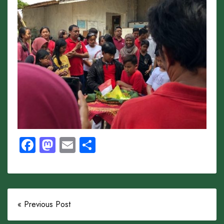
Facebook
Mastodon
Email
Share
« Previous Post