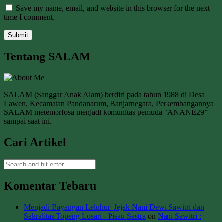
Save my name, email, and website in this browser for the next
time I comment.
Tentang SALAM
SALAM (Sanggar Anak Alam) berdiri pada tahun 1988 di Desa
Lawen, Kecamatan Pandanarum, Banjarnegara, Perkembangannya
SALAM metemorfosa menjadi komunitas pemuda “ANANE29”
sampai saat ini.
Cari Artikel
Komentar Tebaru
Menjadi Bayangan Leluhur: Jejak Nani Dewi Sawitri dan
Sakralitas Topeng Losari - Pisau Sastra
on
Nani Sawitri :