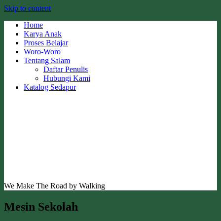
Skip to content
Home
Karya Anak
Proses Belajar
Woro-Woro
Tentang Salam
Daftar Penulis
Hubungi Kami
Katalog Sedapur
We Make The Road by Walking
Mesin Sekolah