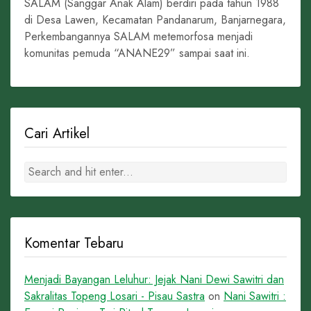
SALAM (Sanggar Anak Alam) berdiri pada tahun 1988
di Desa Lawen, Kecamatan Pandanarum, Banjarnegara,
Perkembangannya SALAM metemorfosa menjadi
komunitas pemuda “ANANE29” sampai saat ini.
Cari Artikel
Komentar Tebaru
Menjadi Bayangan Leluhur: Jejak Nani Dewi Sawitri dan
Sakralitas Topeng Losari - Pisau Sastra
on
Nani Sawitri :