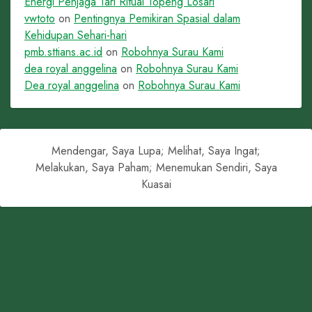
Energi Penjaga Tari Ritual Topeng Losari
vwtoto
on
Pentingnya Pemikiran Spasial dalam
Kehidupan Sehari-hari
pmb.sttians.ac.id
on
Robohnya Surau Kami
dea royal anggelina
on
Robohnya Surau Kami
Dea royal anggelina
on
Robohnya Surau Kami
Mendengar, Saya Lupa; Melihat, Saya Ingat;
Melakukan, Saya Paham; Menemukan Sendiri, Saya
Kuasai