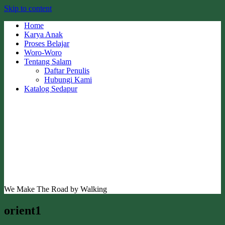
Skip to content
Home
Karya Anak
Proses Belajar
Woro-Woro
Tentang Salam
Daftar Penulis
Hubungi Kami
Katalog Sedapur
We Make The Road by Walking
orient1