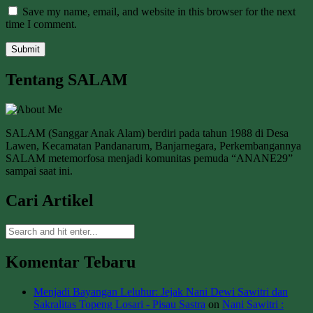
Save my name, email, and website in this browser for the next
time I comment.
Tentang SALAM
SALAM (Sanggar Anak Alam) berdiri pada tahun 1988 di Desa
Lawen, Kecamatan Pandanarum, Banjarnegara, Perkembangannya
SALAM metemorfosa menjadi komunitas pemuda “ANANE29”
sampai saat ini.
Cari Artikel
Komentar Tebaru
Menjadi Bayangan Leluhur: Jejak Nani Dewi Sawitri dan
Sakralitas Topeng Losari - Pisau Sastra
on
Nani Sawitri :