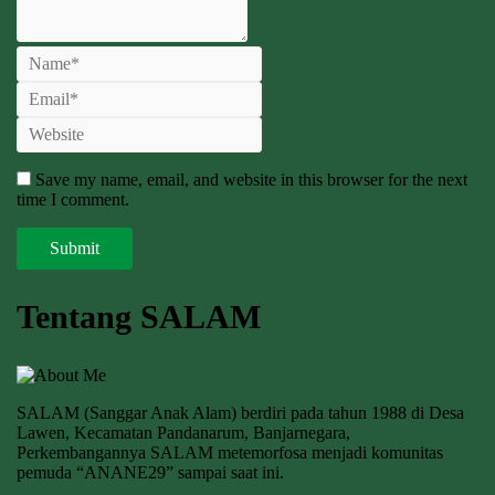
Save my name, email, and website in this browser for the next
time I comment.
Tentang SALAM
SALAM (Sanggar Anak Alam) berdiri pada tahun 1988 di Desa
Lawen, Kecamatan Pandanarum, Banjarnegara,
Perkembangannya SALAM metemorfosa menjadi komunitas
pemuda “ANANE29” sampai saat ini.