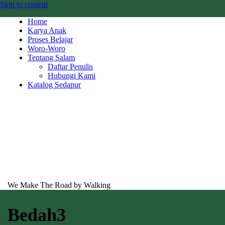
Skip to content
Home
Karya Anak
Proses Belajar
Woro-Woro
Tentang Salam
Daftar Penulis
Hubungi Kami
Katalog Sedapur
We Make The Road by Walking
Bedah3