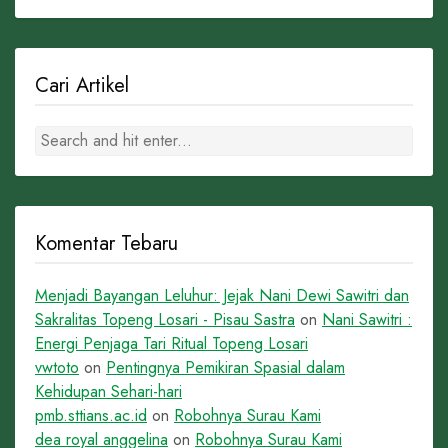
Cari Artikel
Komentar Tebaru
Menjadi Bayangan Leluhur: Jejak Nani Dewi Sawitri dan
Sakralitas Topeng Losari - Pisau Sastra
on
Nani Sawitri :
Energi Penjaga Tari Ritual Topeng Losari
vwtoto
on
Pentingnya Pemikiran Spasial dalam
Kehidupan Sehari-hari
pmb.sttians.ac.id
on
Robohnya Surau Kami
dea royal anggelina
on
Robohnya Surau Kami