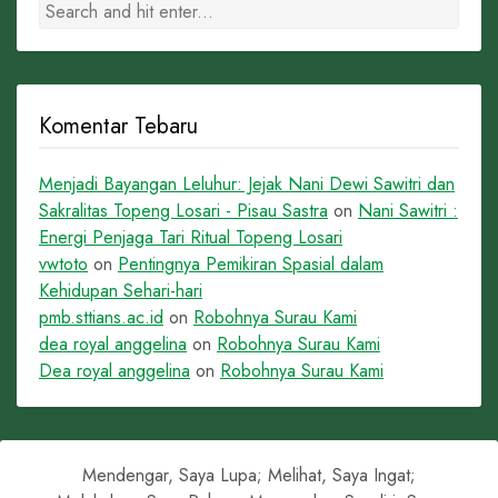
Komentar Tebaru
Menjadi Bayangan Leluhur: Jejak Nani Dewi Sawitri dan
Sakralitas Topeng Losari - Pisau Sastra
on
Nani Sawitri :
Energi Penjaga Tari Ritual Topeng Losari
vwtoto
on
Pentingnya Pemikiran Spasial dalam
Kehidupan Sehari-hari
pmb.sttians.ac.id
on
Robohnya Surau Kami
dea royal anggelina
on
Robohnya Surau Kami
Dea royal anggelina
on
Robohnya Surau Kami
Mendengar, Saya Lupa; Melihat, Saya Ingat;