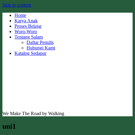
Skip to content
Home
Karya Anak
Proses Belajar
Woro-Woro
Tentang Salam
Daftar Penulis
Hubungi Kami
Katalog Sedapur
We Make The Road by Walking
uni1