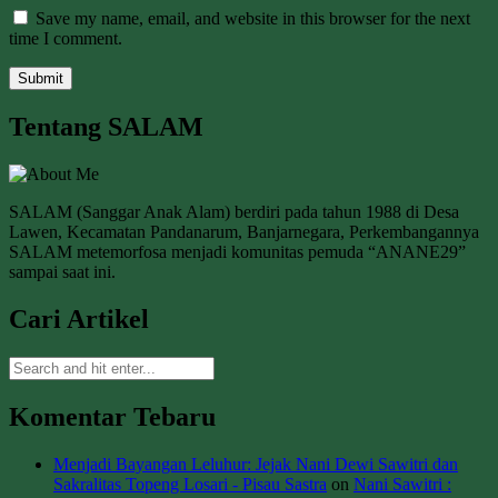
Save my name, email, and website in this browser for the next
time I comment.
Tentang SALAM
SALAM (Sanggar Anak Alam) berdiri pada tahun 1988 di Desa
Lawen, Kecamatan Pandanarum, Banjarnegara, Perkembangannya
SALAM metemorfosa menjadi komunitas pemuda “ANANE29”
sampai saat ini.
Cari Artikel
Komentar Tebaru
Menjadi Bayangan Leluhur: Jejak Nani Dewi Sawitri dan
Sakralitas Topeng Losari - Pisau Sastra
on
Nani Sawitri :