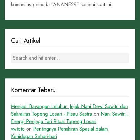
komunitas pemuda “ANANE29” sampai saat ini.
Cari Artikel
Komentar Tebaru
Menjadi Bayangan Leluhur: Jejak Nani Dewi Sawitri dan
Sakralitas Topeng Losari - Pisau Sastra
on
Nani Sawitri :
Energi Penjaga Tari Ritual Topeng Losari
vwtoto
on
Pentingnya Pemikiran Spasial dalam
Kehidupan Sehari-hari