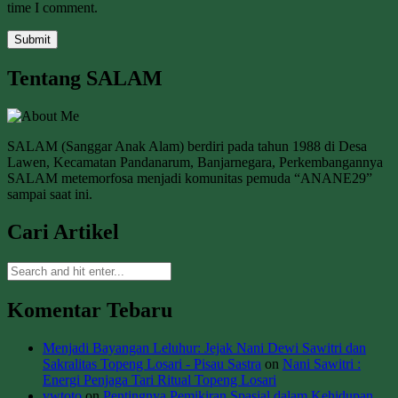
time I comment.
Tentang SALAM
SALAM (Sanggar Anak Alam) berdiri pada tahun 1988 di Desa
Lawen, Kecamatan Pandanarum, Banjarnegara, Perkembangannya
SALAM metemorfosa menjadi komunitas pemuda “ANANE29”
sampai saat ini.
Cari Artikel
Komentar Tebaru
Menjadi Bayangan Leluhur: Jejak Nani Dewi Sawitri dan
Sakralitas Topeng Losari - Pisau Sastra
on
Nani Sawitri :
Energi Penjaga Tari Ritual Topeng Losari
vwtoto
on
Pentingnya Pemikiran Spasial dalam Kehidupan