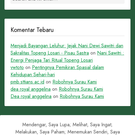
Komentar Tebaru
Menjadi Bayangan Leluhur: Jejak Nani Dewi Sawitri dan
Sakralitas Topeng Losari - Pisau Sastra
on
Nani Sawitri :
Energi Penjaga Tari Ritual Topeng Losari
vwtoto
on
Pentingnya Pemikiran Spasial dalam
Kehidupan Sehari-hari
pmb.sttians.ac.id
on
Robohnya Surau Kami
dea royal anggelina
on
Robohnya Surau Kami
Dea royal anggelina
on
Robohnya Surau Kami
Mendengar, Saya Lupa; Melihat, Saya Ingat;
Melakukan, Saya Paham; Menemukan Sendiri, Saya