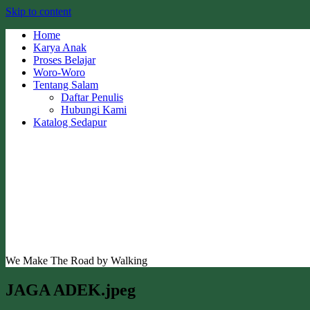
Skip to content
Home
Karya Anak
Proses Belajar
Woro-Woro
Tentang Salam
Daftar Penulis
Hubungi Kami
Katalog Sedapur
We Make The Road by Walking
JAGA ADEK.jpeg