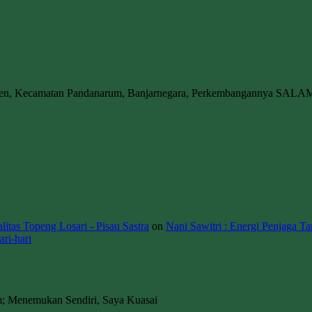
wen, Kecamatan Pandanarum, Banjarnegara, Perkembangannya SALA
itas Topeng Losari - Pisau Sastra
on
Nani Sawitri : Energi Penjaga Ta
ri-hari
m; Menemukan Sendiri, Saya Kuasai