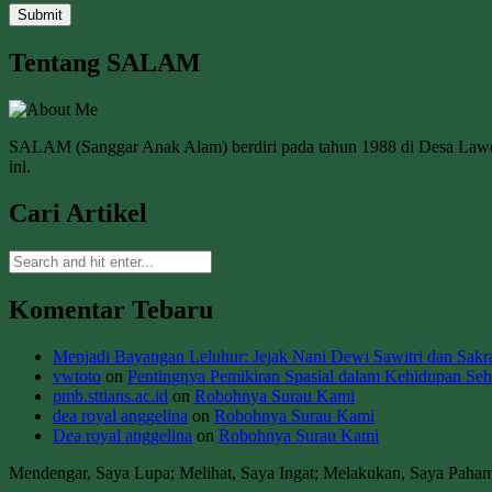
Tentang SALAM
SALAM (Sanggar Anak Alam) berdiri pada tahun 1988 di Desa La
ini.
Cari Artikel
Komentar Tebaru
Menjadi Bayangan Leluhur: Jejak Nani Dewi Sawitri dan Sakral
vwtoto
on
Pentingnya Pemikiran Spasial dalam Kehidupan Seha
pmb.sttians.ac.id
on
Robohnya Surau Kami
dea royal anggelina
on
Robohnya Surau Kami
Dea royal anggelina
on
Robohnya Surau Kami
Mendengar, Saya Lupa; Melihat, Saya Ingat; Melakukan, Saya Paha