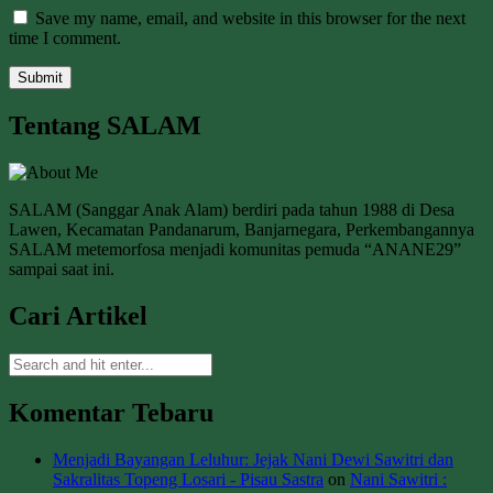
Save my name, email, and website in this browser for the next
time I comment.
Tentang SALAM
SALAM (Sanggar Anak Alam) berdiri pada tahun 1988 di Desa
Lawen, Kecamatan Pandanarum, Banjarnegara, Perkembangannya
SALAM metemorfosa menjadi komunitas pemuda “ANANE29”
sampai saat ini.
Cari Artikel
Komentar Tebaru
Menjadi Bayangan Leluhur: Jejak Nani Dewi Sawitri dan
Sakralitas Topeng Losari - Pisau Sastra
on
Nani Sawitri :