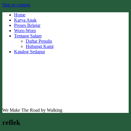
Skip to content
Home
Karya Anak
Proses Belajar
Woro-Woro
Tentang Salam
Daftar Penulis
Hubungi Kami
Katalog Sedapur
We Make The Road by Walking
reflek