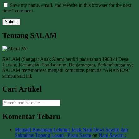
Save my name, email, and website in this browser for the next
time I comment.
Tentang SALAM
SALAM (Sanggar Anak Alam) berdiri pada tahun 1988 di Desa
Lawen, Kecamatan Pandanarum, Banjarnegara, Perkembangannya
SALAM metemorfosa menjadi komunitas pemuda “ANANE29”
sampai saat ini.
Cari Artikel
Komentar Tebaru
Menjadi Bayangan Leluhur: Jejak Nani Dewi Sawitri dan
Sakralitas Topeng Losari - Pisau Sastra
on
Nani Sawitri :