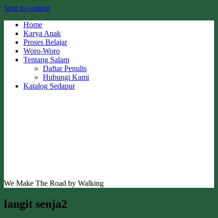
Skip to content
Home
Karya Anak
Proses Belajar
Woro-Woro
Tentang Salam
Daftar Penulis
Hubungi Kami
Katalog Sedapur
We Make The Road by Walking
langit senja2