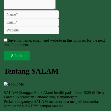
Save my name, email, and website in this browser for the next
time I comment.
Tentang SALAM
SALAM (Sanggar Anak Alam) berdiri pada tahun 1988 di Desa
Lawen, Kecamatan Pandanarum, Banjarnegara,
Perkembangannya SALAM metemorfosa menjadi komunitas
pemuda “ANANE29” sampai saat ini.