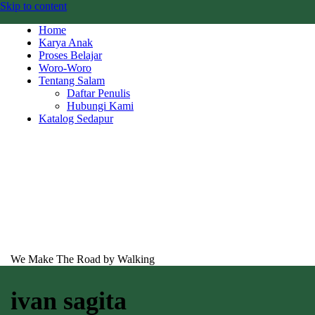
Skip to content
Home
Karya Anak
Proses Belajar
Woro-Woro
Tentang Salam
Daftar Penulis
Hubungi Kami
Katalog Sedapur
We Make The Road by Walking
ivan sagita