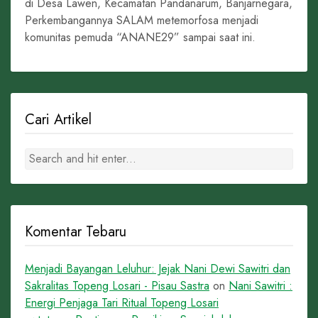
di Desa Lawen, Kecamatan Pandanarum, Banjarnegara,
Perkembangannya SALAM metemorfosa menjadi
komunitas pemuda “ANANE29” sampai saat ini.
Cari Artikel
Komentar Tebaru
Menjadi Bayangan Leluhur: Jejak Nani Dewi Sawitri dan
Sakralitas Topeng Losari - Pisau Sastra
on
Nani Sawitri :
Energi Penjaga Tari Ritual Topeng Losari