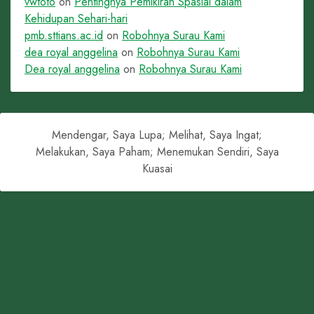
vwtoto
on
Pentingnya Pemikiran Spasial dalam
Kehidupan Sehari-hari
pmb.sttians.ac.id
on
Robohnya Surau Kami
dea royal anggelina
on
Robohnya Surau Kami
Dea royal anggelina
on
Robohnya Surau Kami
Mendengar, Saya Lupa; Melihat, Saya Ingat;
Melakukan, Saya Paham; Menemukan Sendiri, Saya
Kuasai