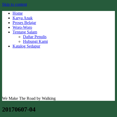
Skip to content
Home
Karya Anak
Proses Belajar
Woro-Woro
Tentang Salam
Daftar Penulis
Hubungi Kami
Katalog Sedapur
We Make The Road by Walking
20170607-04