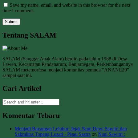
Save my name, email, and website in this browser for the next
time I comment.
Tentang SALAM
SALAM (Sanggar Anak Alam) berdiri pada tahun 1988 di Desa
Lawen, Kecamatan Pandanarum, Banjarnegara, Perkembangannya
SALAM metemorfosa menjadi komunitas pemuda “ANANE29”
sampai saat ini.
Cari Artikel
Komentar Tebaru
Menjadi Bayangan Leluhur: Jejak Nani Dewi Sawitri dan
Sakralitas Topeng Losari - Pisau Sastra
on
Nani Sawitri :