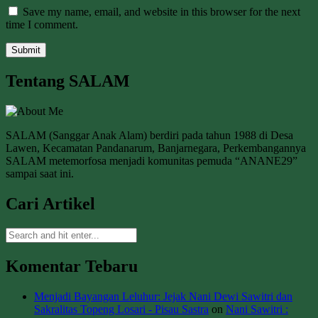
Save my name, email, and website in this browser for the next
time I comment.
Tentang SALAM
SALAM (Sanggar Anak Alam) berdiri pada tahun 1988 di Desa
Lawen, Kecamatan Pandanarum, Banjarnegara, Perkembangannya
SALAM metemorfosa menjadi komunitas pemuda “ANANE29”
sampai saat ini.
Cari Artikel
Komentar Tebaru
Menjadi Bayangan Leluhur: Jejak Nani Dewi Sawitri dan
Sakralitas Topeng Losari - Pisau Sastra
on
Nani Sawitri :