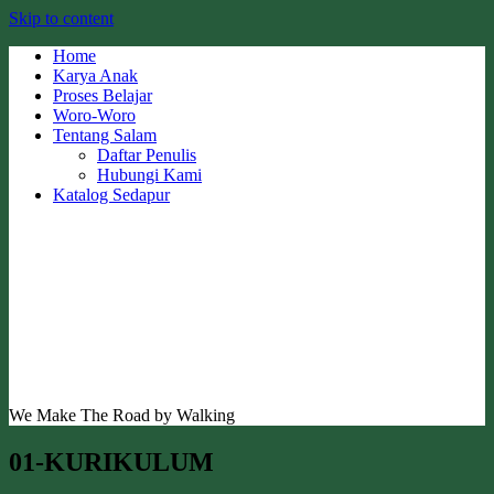
Skip to content
Home
Karya Anak
Proses Belajar
Woro-Woro
Tentang Salam
Daftar Penulis
Hubungi Kami
Katalog Sedapur
We Make The Road by Walking
01-KURIKULUM