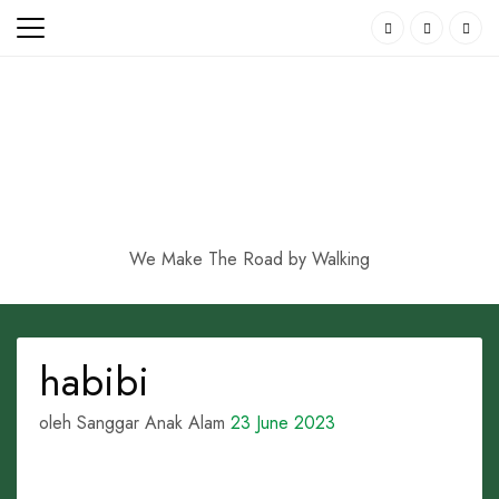
Skip
to
content
We Make The Road by Walking
habibi
oleh Sanggar Anak Alam
23 June 2023