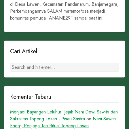
di Desa Lawen, Kecamatan Pandanarum, Banjarnegara,
Perkembangannya SALAM metemorfosa menjadi
komunitas pemuda “ANANE29” sampai saat ini.
Cari Artikel
Komentar Tebaru
Menjadi Bayangan Leluhur: Jejak Nani Dewi Sawitri dan
Sakralitas Topeng Losari - Pisau Sastra
on
Nani Sawitri :
Energi Penjaga Tari Ritual Topeng Losari