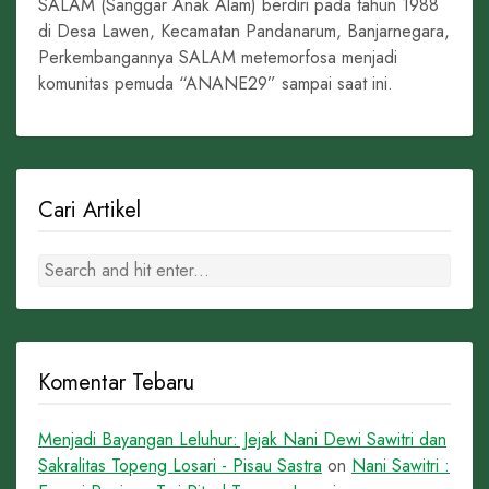
SALAM (Sanggar Anak Alam) berdiri pada tahun 1988
di Desa Lawen, Kecamatan Pandanarum, Banjarnegara,
Perkembangannya SALAM metemorfosa menjadi
komunitas pemuda “ANANE29” sampai saat ini.
Cari Artikel
Komentar Tebaru
Menjadi Bayangan Leluhur: Jejak Nani Dewi Sawitri dan
Sakralitas Topeng Losari - Pisau Sastra
on
Nani Sawitri :