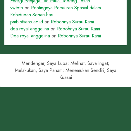
Energi Penjaga Tari Ritual Topeng Losari
vwtoto
on
Pentingnya Pemikiran Spasial dalam
Kehidupan Sehari-hari
pmb.sttians.ac.id
on
Robohnya Surau Kami
dea royal anggelina
on
Robohnya Surau Kami
Dea royal anggelina
on
Robohnya Surau Kami
Mendengar, Saya Lupa; Melihat, Saya Ingat;
Melakukan, Saya Paham; Menemukan Sendiri, Saya
Kuasai