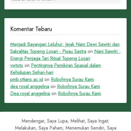
Komentar Tebaru
Menjadi Bayangan Leluhur: Jejak Nani Dewi Sawitri dan
Sakralitas Topeng Losari - Pisau Sastra
on
Nani Sawitri :
Energi Penjaga Tari Ritual Topeng Losari
vwtoto
on
Pentingnya Pemikiran Spasial dalam
Kehidupan Sehari-hari
pmb.sttians.ac.id
on
Robohnya Surau Kami
dea royal anggelina
on
Robohnya Surau Kami
Dea royal anggelina
on
Robohnya Surau Kami
Mendengar, Saya Lupa; Melihat, Saya Ingat;
Melakukan, Saya Paham; Menemukan Sendiri, Saya