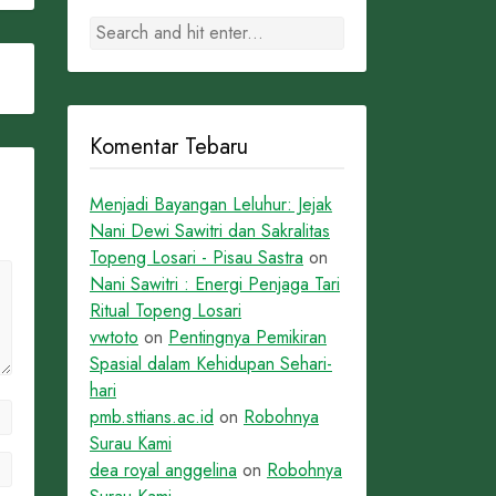
Komentar Tebaru
Menjadi Bayangan Leluhur: Jejak
Nani Dewi Sawitri dan Sakralitas
Topeng Losari - Pisau Sastra
on
Nani Sawitri : Energi Penjaga Tari
Ritual Topeng Losari
vwtoto
on
Pentingnya Pemikiran
Spasial dalam Kehidupan Sehari-
hari
pmb.sttians.ac.id
on
Robohnya
Surau Kami
dea royal anggelina
on
Robohnya