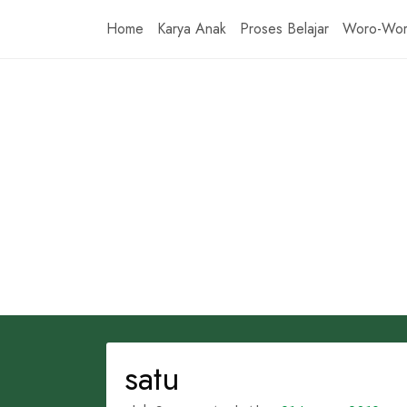
Skip
Home
Karya Anak
Proses Belajar
Woro-Wo
to
content
satu