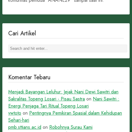
komunitas pemuda “ANANE29” sampai saat ini.
Cari Artikel
Komentar Tebaru
Menjadi Bayangan Leluhur: Jejak Nani Dewi Sawitri dan
Sakralitas Topeng Losari - Pisau Sastra
on
Nani Sawitri :
Energi Penjaga Tari Ritual Topeng Losari
vwtoto
on
Pentingnya Pemikiran Spasial dalam Kehidupan
Sehari-hari
pmb.sttians.ac.id
on
Robohnya Surau Kami